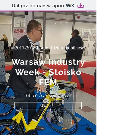
Dołącz do nas w apce
©2017-2018 Forum Elektromobilności
Warsaw Industry
Week - Stoisko
FEM
14-16 listopada 2017
Więcej...